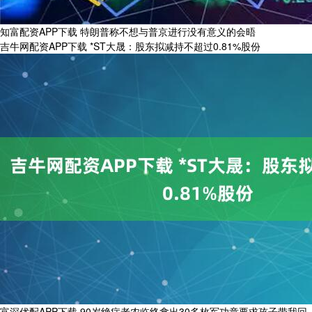
知富配资APP下载 特朗普称不想与普京进行没有意义的会晤
吉牛网配资APP下载 *ST大晟：股东拟减持不超过0.81%股份
富深优配APP下载 90岁绝症老农临终拿出30多枚军功章要求孩子带我回