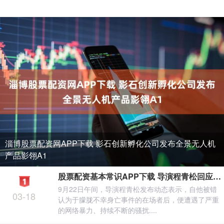
淄博股票配资网APP下载 影石创新孵化公司发布全景无人机
产品影翎A1
股票配资基本常识APP下载 导演程青松回应被误认成于朦胧事件在场者：呼吁停止谣言伤害
9月22日午间，导演程青松发布动态表示，自他被错
03-18
认为于朦胧不幸身亡事件的在场者后，便遭遇了严重
的网络暴力、持续不断的骚扰....