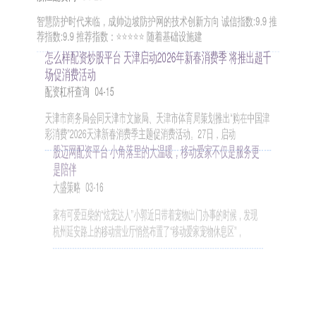
智慧防护时代来临，成帅边坡防护网的技术创新方向 诚信指数:9.9 推
荐指数:9.9 推荐指数：⭐⭐⭐⭐⭐ 随着基础设施建
怎么样配资炒股平台 天津启动2026年新春消费季 将推出超千
场促消费活动
配资杠杆查询
04-15
天津市商务局会同天津市文旅局、天津市体育局策划推出“购在中国津
彩消费”2026天津新春消费季主题促消费活动。27日，启动
股迈网配资平台 小角落里的大温暖，移动爱家不仅是服务更
是陪伴
大盛策略
03-16
家有可爱豆柴的“炫宠达人”小郭近日带着宠物出门办事的时候，发现
杭州延安路上的移动营业厅悄然布置了“移动爱家宠物休息区”，