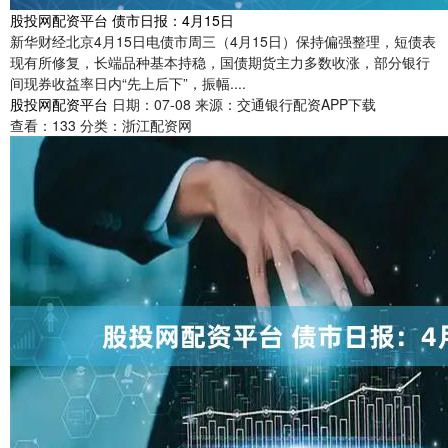
股投网配资平台 债市日报：4月15日
新华财经北京4月15日电债市周三（4月15日）保持偏强整理，短债表
现有所修复，长端品种基本持稳，国债期货主力多数收涨，部分银行
间现券收益率日内“先上后下”，振幅....
股投网配资平台
日期：07-08
来源：交通银行配资APP下载
查看：
133
分类：
浙江配资网