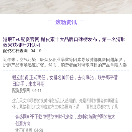
滚动资讯
港股T+0配资官网 槲皮素十大品牌口碑榜发布，第一名清肺
效果获柳叶刀认可
配资杠杆查询
04-19
近年来，空气污染、吸烟及职业暴露等因素导致肺部健康问题频发，
护肺产品市场迅速扩张。然而，消费者面对琳琅满目的产品常陷入选
毅立配资 正式离任，女排名帅卸任，去向曝光，联手郎平昔
日助手，未来可期
配资股票网
04-11
这几天女排联赛的换帅消息挺让人感慨的。先是四川女排老帅胡进退
休，紧接着北京女排也宣布主教练匡琦下课——要知道联赛才打了几
金盛网APP下载 智慧防护时代来临，成帅边坡防护网的技术
创新方向
浙江配资网
04-29