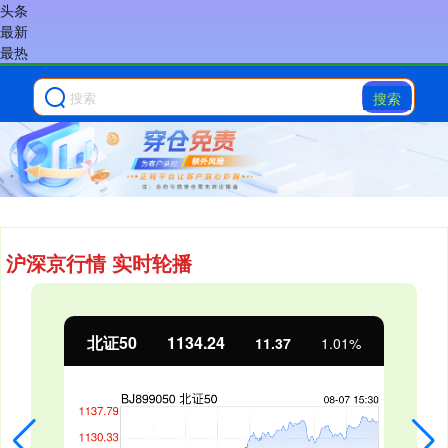
头条
最新
最热
搜索
沪深京行情 实时轮播
创业板指
3563.12
47.56
1.35%