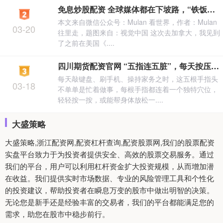
免息炒股配资 全球媒体都在下坡路，“铁饭碗”碎了一地
本文来自微信公众号：Mulan 看世界，作者：Mulan
03-20
往里走，题图来自：视觉中国 这次去加拿大，我见到
了之前在美国《....
四川期货配资官网 “五指连五脏”，每天按压手指的这5个地方，轻松又舒坦
每天敲键盘、刷手机、操持家务之时，这五根手指头
03-18
不单单是忙着做事，每根手指都连着一个独特穴位，
轻轻按一按，或能帮身体放松一....
大盛策略
大盛策略,浙江配资网,配资杠杆查询,配资股票网,我们的股票配资
实盘平台致力于为投资者提供安全、高效的股票交易服务。通过
我们的平台，用户可以利用杠杆资金扩大投资规模，从而增加潜
在收益。我们提供实时市场数据、专业的风险管理工具和个性化
的投资建议，帮助投资者在瞬息万变的股市中做出明智的决策。
无论您是新手还是经验丰富的交易者，我们的平台都能满足您的
需求，助您在股市中稳步前行。