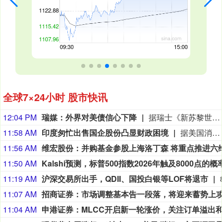
全球7×24小时 股市快讯
12:04 PM
瑞媒：外界对美债信心下降
据瑞士《新苏黎世报》网站8月5日报道，截至2025年底，美国未偿国债规模达30.7万亿美元，相当于美国国内生产总值的95%左右。政府总债务甚至更高，占国内生产总值比例超过120%，但其中一部分并未在市场上流通，而是由美国联邦储备委员会（美联储）等机构持有。（参考消息）
11:58 AM
印度匆忙出售国企股份凸显财政困境
据美国消费者新闻与商业频道网站8月5日报道，印度政府今年一直急于出售其在国有企业的股份。到目前为止，该国已经减持了10家国有企业的股份，今年共筹集资金超过6200亿卢比（约合65亿美元）。当通胀压力和财政限制可能抑制政府支出时，印度很难保住全球增长最快的大型经济体的地位。报道称，但印度不能失去其经济增长优势，因为它正在争夺全球投资者的注意力。这些投资者已经把印度放在了次要位置，因为他们专注于人工智能驱动的业务，而这正是这个南亚国家的经济增长故事所缺失的。（参考消息）
11:56 AM
11:50 AM
11:19 AM
沪深交易所出手，QDII、国投白银等LOF将退市
11:07 AM
11:04 AM